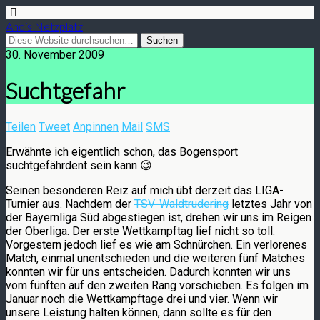
Andis Netzplatz
30. November 2009
Suchtgefahr
Teilen
Tweet
Anpinnen
Mail
SMS
Erwähnte ich eigentlich schon, das Bogensport
suchtgefährdent sein kann 😉
Seinen besonderen Reiz auf mich übt derzeit das LIGA-
Turnier aus. Nachdem der
TSV-Waldtrudering
letztes Jahr von
der Bayernliga Süd abgestiegen ist, drehen wir uns im Reigen
der Oberliga. Der erste Wettkampftag lief nicht so toll.
Vorgestern jedoch lief es wie am Schnürchen. Ein verlorenes
Match, einmal unentschieden und die weiteren fünf Matches
konnten wir für uns entscheiden. Dadurch konnten wir uns
vom fünften auf den zweiten Rang vorschieben. Es folgen im
Januar noch die Wettkampftage drei und vier. Wenn wir
unsere Leistung halten können, dann sollte es für den