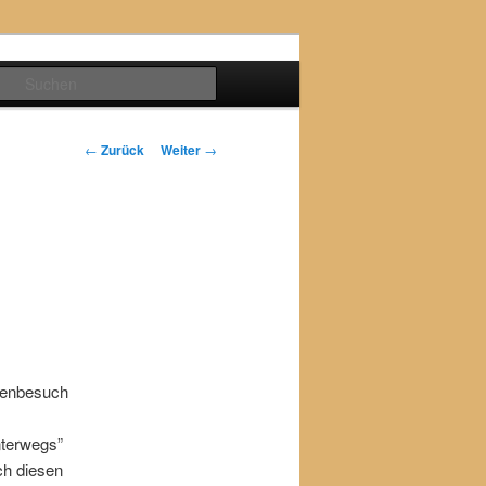
Suchen
Beitrags-
←
Zurück
Weiter
→
Navigation
rtenbesuch
nterwegs”
ich diesen