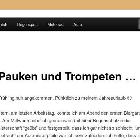
mich
Bogensport
Motorrad
Auto
tz
 Pauken und Trompeten …
 Frühling nun angekommen. Pünktlich zu meinem Jahresurlaub 🙂
tern, am letzten Arbeitstag, konnte ich am Abend den ersten Bierga
. Am Mittwoch habe ich gemeinsam mit einer Bogenschützin die
sterschaft “geübt” und festgestellt, dass ich gar nicht so schlecht “u
betracht der Ausreisserpfeile war ich sehr zufrieden. Ich hoffe, dass 