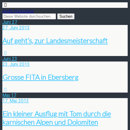
Andis Netzplatz
Juni
27
27. Juni 2013
Auf geht’s, zur Landesmeisterschaft
Juni
23
23. Juni 2013
Grosse FITA in Ebersberg
Mai
17
17. Mai 2013
Ein kleiner Ausflug mit Tom durch die
karnischen Alpen und Dolomiten