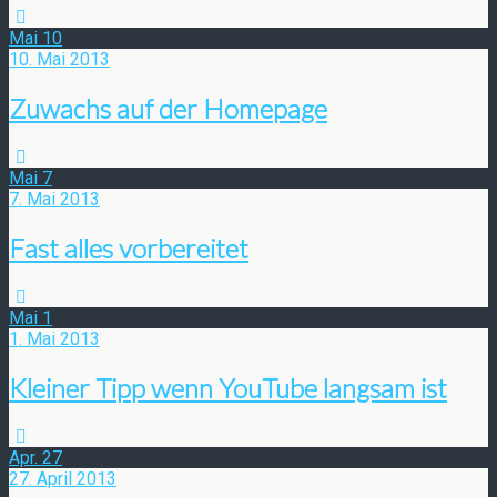
Mai
10
10. Mai 2013
Zuwachs auf der Homepage
Mai
7
7. Mai 2013
Fast alles vorbereitet
Mai
1
1. Mai 2013
Kleiner Tipp wenn YouTube langsam ist
Apr.
27
27. April 2013